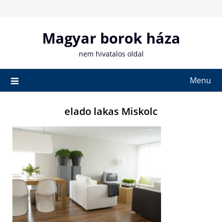
Skip
to
content
Magyar borok háza
nem hivatalos oldal
Menu
elado lakas Miskolc