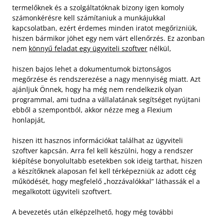
termelőknek és a szolgáltatóknak bizony igen komoly
számonkérésre kell számítaniuk a munkájukkal
kapcsolatban, ezért érdemes minden iratot megőrizniük,
hiszen bármikor jöhet egy nem várt ellenőrzés. Ez azonban
nem
könnyű feladat egy ügyviteli szoftver
nélkül,
hiszen bajos lehet a dokumentumok biztonságos
megőrzése és rendszerezése a nagy mennyiség miatt. Azt
ajánljuk Önnek, hogy ha még nem rendelkezik olyan
programmal, ami tudna a vállalatának segítséget nyújtani
ebből a szempontból, akkor nézze meg a Flexium
honlapját,
hiszen itt hasznos információkat találhat az ügyviteli
szoftver kapcsán. Arra fel kell készülni, hogy a rendszer
kiépítése bonyolultabb esetekben sok ideig tarthat, hiszen
a készítőknek alaposan fel kell térképezniük az adott cég
működését, hogy megfelelő „hozzávalókkal” láthassák el a
megalkotott ügyviteli szoftvert.
A bevezetés után elképzelhető, hogy még további