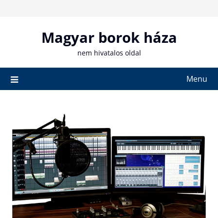
Skip
to
content
Magyar borok háza
nem hivatalos oldal
Menu