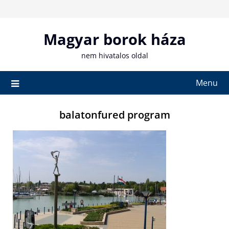
Skip
to
content
Magyar borok háza
nem hivatalos oldal
Menu
balatonfured program