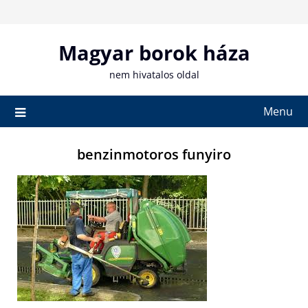
Skip
to
content
Magyar borok háza
nem hivatalos oldal
Menu
benzinmotoros funyiro