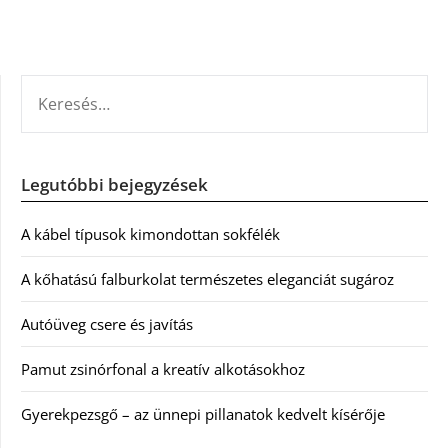
KERESÉS:
Legutóbbi bejegyzések
A kábel típusok kimondottan sokfélék
A kőhatású falburkolat természetes eleganciát sugároz
Autóüveg csere és javítás
Pamut zsinórfonal a kreatív alkotásokhoz
Gyerekpezsgő – az ünnepi pillanatok kedvelt kísérője