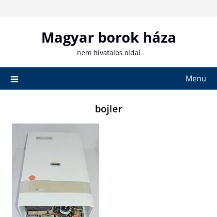
Skip
to
content
Magyar borok háza
nem hivatalos oldal
Menu
bojler