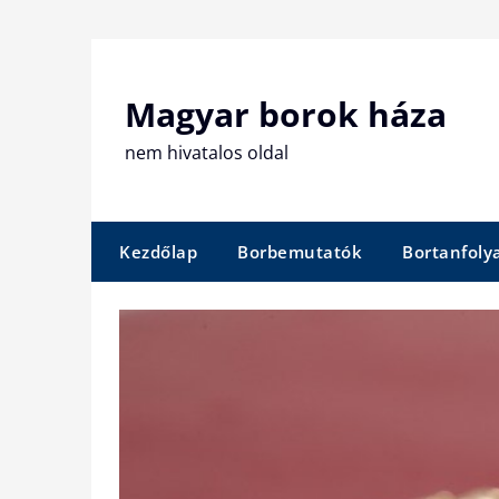
Skip
to
content
Magyar borok háza
nem hivatalos oldal
Kezdőlap
Borbemutatók
Bortanfol