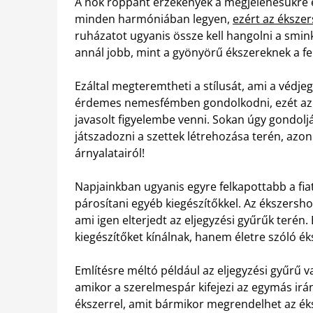
A nők roppant érzékenyek a megjelenésükre é
minden harmóniában legyen,
ezért az éksze
ruházatot ugyanis össze kell hangolni a sminkke
annál jobb, mint a gyönyörű ékszereknek a f
Ezáltal megteremtheti a stílusát, ami a védjeg
érdemes nemesfémben gondolkodni, ezét az é
javasolt figyelembe venni. Sokan úgy gondolj
játszadozni a szettek létrehozása terén, az
árnyalatairól!
Napjainkban ugyanis egyre felkapottabb a fia
párosítani egyéb kiegészítőkkel. Az ékszersho
ami igen elterjedt az eljegyzési gyűrűk terén
kiegészítőket kínálnak, hanem életre szóló ék
Említésre méltó például az eljegyzési gyűrű v
amikor a szerelmespár kifejezi az egymás irá
ékszerrel, amit bármikor megrendelhet az ék