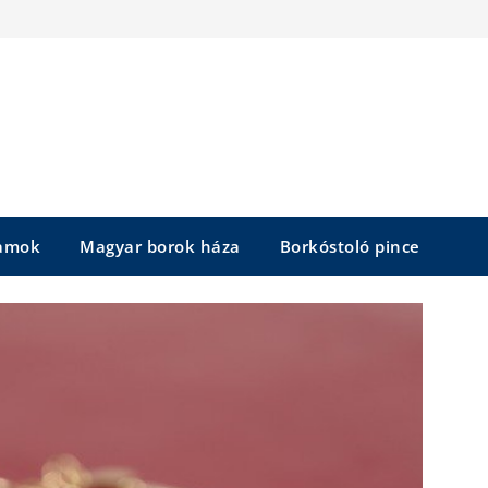
yamok
Magyar borok háza
Borkóstoló pince