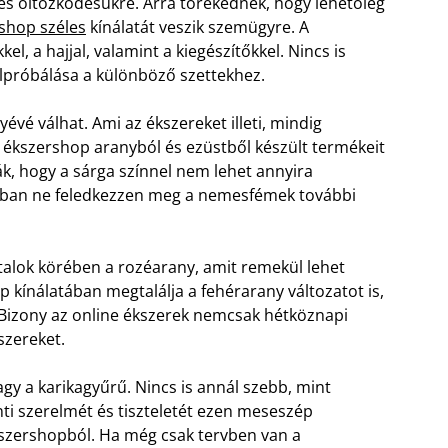
s öltözködésükre. Arra törekednek, hogy lehetőleg
rshop széles
kínálatát veszik szemügyre. A
l, a hajjal, valamint a kiegészítőkkel. Nincs is
elpróbálása a különböző szettekhez.
yévé válhat. Ami az ékszereket illeti, mindig
kszershop aranyból és ezüstből készült termékeit
ák, hogy a sárga színnel nem lehet annyira
onban ne feledkezzen meg a nemesfémek további
talok körében a rozéarany, amit remekül lehet
p kínálatában megtalálja a fehérarany változatot is,
. Bizony az online ékszerek nemcsak hétköznapi
szereket.
agy a karikagyűrű. Nincs is annál szebb, mint
nti szerelmét és tiszteletét ezen meseszép
szershopból. Ha még csak tervben van a