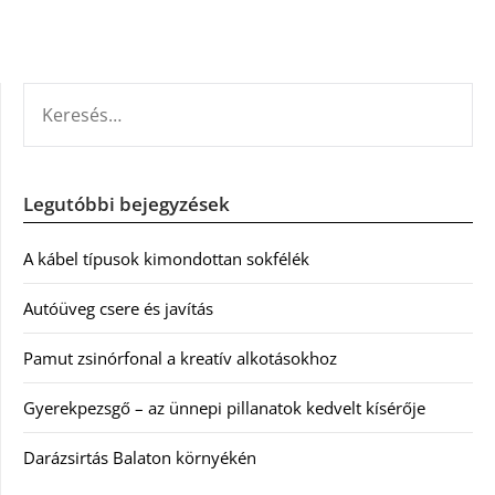
KERESÉS:
Legutóbbi bejegyzések
A kábel típusok kimondottan sokfélék
Autóüveg csere és javítás
Pamut zsinórfonal a kreatív alkotásokhoz
Gyerekpezsgő – az ünnepi pillanatok kedvelt kísérője
Darázsirtás Balaton környékén