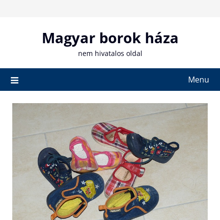
Skip
to
content
Magyar borok háza
nem hivatalos oldal
Menu