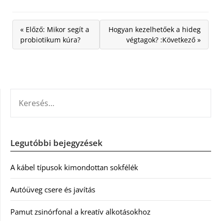
« Előző: Mikor segít a
Hogyan kezelhetőek a hideg
probiotikum kúra?
végtagok? :Következő »
KERESÉS:
Legutóbbi bejegyzések
A kábel típusok kimondottan sokfélék
Autóüveg csere és javítás
Pamut zsinórfonal a kreatív alkotásokhoz