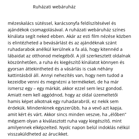
Ruházati webáruház
mézeskalács sütéssel, karácsonyfa feldíszítésével és
ajándékok csomagolásával. A ruházati webáruház színes
kínálata segít neked ebben. Akár az esti film nézése közben
is elintézheted a bevásárlást és az ajándéknak szánt
ruhadarabok anélkül kerülnek a fa alá, hogy kitennéd a
lábaidat az otthonod melegéből. A jól szerkesztett oldalnak
köszönhetően, a ruha és kiegészítő kínálatot könnyen és
gyorsan áttekintheted és a vásárlás is csak néhány
kattintásból áll.
Annyi nehezítés van, hogy nem tudod a
kezeidbe venni és megnézni a termékeket, de ha már
ismersz egy – egy márkát, akkor ezzel sem lesz gondod.
Amiatt nem kell aggódnod, hogy az oldal üzemeltetői
hamis képet alkotnak egy ruhadarabról, ez nekik sem
érdekük. Mindenkinek egyszerűbb, ha a vevő azt kapja,
amit kért és várt. Akkor sincs minden veszve, ha „élőben”
mégsem olyan a kiválasztott ruha vagy kiegészítő, mint
amilyennek elképzelted. Nyolc napon belül indoklás nélkül
visszaküldheted az árucikket.