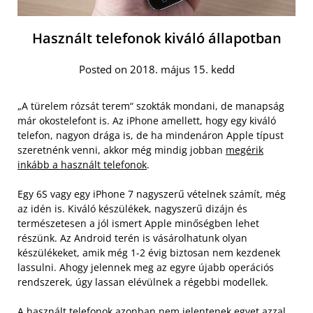
Használt telefonok kiváló állapotban
Posted on 2018. május 15. kedd
„A türelem rózsát terem“ szokták mondani, de manapság
már okostelefont is. Az iPhone amellett, hogy egy kiváló
telefon, nagyon drága is, de ha mindenáron Apple típust
szeretnénk venni, akkor még mindig jobban
megérik
inkább a használt telefonok
.
Egy 6S vagy egy iPhone 7 nagyszerű vételnek számít, még
az idén is. Kiváló készülékek, nagyszerű dizájn és
természetesen a jól ismert Apple minőségben lehet
részünk. Az Android terén is vásárolhatunk olyan
készülékeket, amik még 1-2 évig biztosan nem kezdenek
lassulni. Ahogy jelennek meg az egyre újabb operációs
rendszerek, úgy lassan elévülnek a régebbi modellek.
A használt telefonok azonban nem jelentenek egyet azzal,