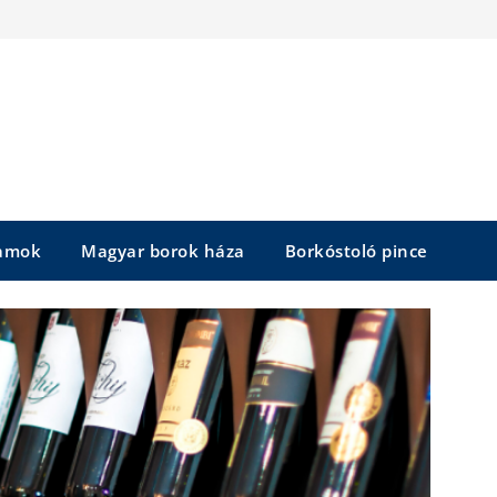
yamok
Magyar borok háza
Borkóstoló pince