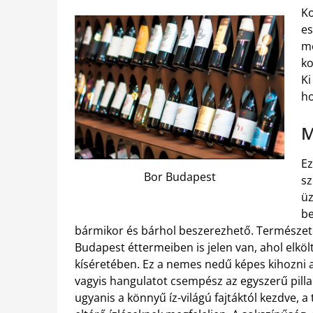
Ko
es
me
ko
Ki
ho
M
Ez
Bor Budapest
sz
üz
be
bármikor és bárhol beszerezhető. Természete
Budapest éttermeiben is jelen van, ahol elköl
kíséretében.
Ez a nemes nedű képes kihozni az ét
vagyis hangulatot csempész az egyszerű pill
ugyanis a könnyű íz-világú fajtáktól kezdve, a