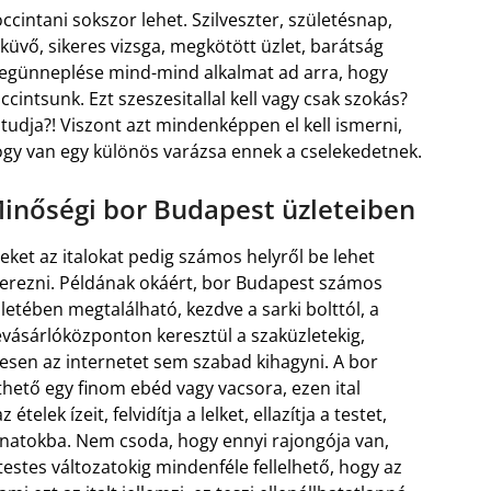
ccintani sokszor lehet. Szilveszter, születésnap,
küvő, sikeres vizsga, megkötött üzlet, barátság
günneplése mind-mind alkalmat ad arra, hogy
ccintsunk. Ezt szeszesitallal kell vagy csak szokás?
 tudja?! Viszont azt mindenképpen el kell ismerni,
gy van egy különös varázsa ennek a cselekedetnek.
inőségi bor Budapest üzleteiben
eket az italokat pedig számos helyről be lehet
erezni. Példának okáért, bor Budapest számos
letében megtalálható, kezdve a sarki bolttól, a
vásárlóközponton keresztül a szaküzletekig,
sen az internetet sem szabad kihagyni. A bor
thető egy finom ebéd vagy vacsora, ezen ital
elek ízeit, felvidítja a lelket, ellazítja a testet,
anatokba. Nem csoda, hogy ennyi rajongója van,
 testes változatokig mindenféle fellelhető, hogy az