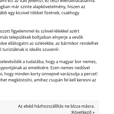
i ezt az italt jellemzi, ez teszi ellenállhatatlanná.
ágban már szinte alapkövetelmény, hiszen az
kább egy kicsivel többet fizetnek, csakhogy
zott figyelemmel és szívvel-lélekkel azért
más települések boltjaiban elnyerje a vevők
kedve ellátogatni az üzletekbe, az bármikor rendelhet
turistáknak is ideális szuvenír.
r belevésődik a tudatába, hogy a magyar bor nemes,
énypontjának az emelésére. Ezen nemes nedűvel
ni, hogy minden korty ünnepivé varázsolja a percet!
ehet megkóstolni, amihez csupán fel kell keresni az
Az ebéd házhozszállítás ne bízza másra.
:Következő »