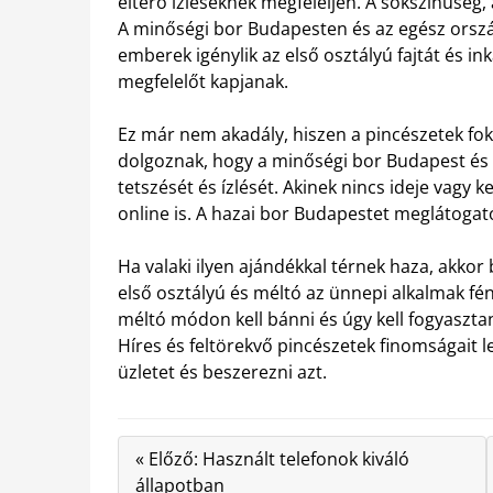
eltérő ízléseknek megfeleljen. A sokszínűség, am
A minőségi bor Budapesten és az egész orsz
emberek igénylik az első osztályú fajtát és in
megfelelőt kapjanak.
Ez már nem akadály, hiszen a pincészetek foko
dolgoznak, hogy a minőségi bor Budapest és 
tetszését és ízlését. Akinek nincs ideje vagy 
online is. A hazai bor Budapestet meglátogató 
Ha valaki ilyen ajándékkal térnek haza, akko
első osztályú és méltó az ünnepi alkalmak f
méltó módon kell bánni és úgy kell fogyaszta
Híres és feltörekvő pincészetek finomságait l
üzletet és beszerezni azt.
« Előző: Használt telefonok kiváló
állapotban