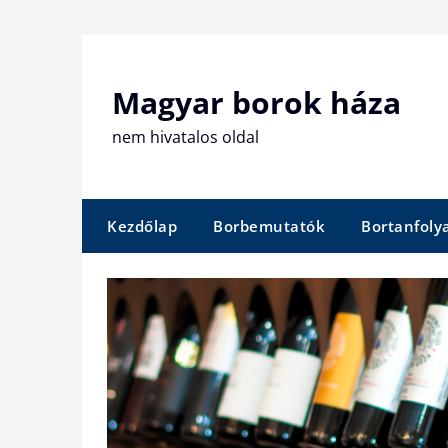
Skip
to
content
Magyar borok háza
nem hivatalos oldal
Kezdőlap
Borbemutatók
Bortanfol