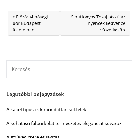
« Előző: Minőségi
6 puttonyos Tokaji Aszú az
bor Budapest
ínyencek kedvence
üzleteiben
:Következő »
KERESÉS:
Legutóbbi bejegyzések
A kábel típusok kimondottan sokfélék
A kőhatású falburkolat természetes eleganciát sugároz
Autóüveg csere és javítás