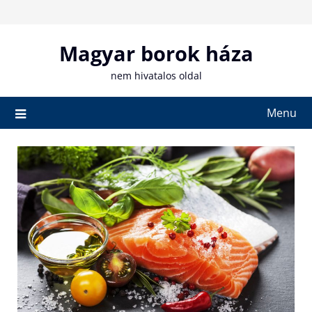
Skip
to
content
Magyar borok háza
nem hivatalos oldal
Menu