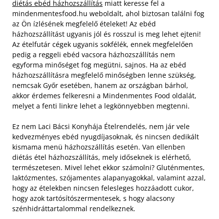
diétás ebéd házhozszállítás
miatt keresse fel a
mindenmentesfood.hu weboldalt, ahol biztosan találni fog
az Ön ízlésének megfelelő ételeket! Az ebéd
házhozszállítást ugyanis jól és rosszul is meg lehet ejteni!
Az ételfutár cégek ugyanis sokfélék, ennek megfelelően
pedig a reggeli ebéd vacsora házhozszállítás nem
egyforma minőséget fog megütni, sajnos. Ha az ebéd
házhozszállításra megfelelő minőségben lenne szükség,
nemcsak Győr esetében, hanem az országban bárhol,
akkor érdemes felkeresni a Mindenmentes Food oldalát,
melyet a fenti linkre lehet a legkönnyebben megtenni.
Ez nem Laci Bácsi Konyhája Ételrendelés, nem jár vele
kedvezményes ebéd nyugdíjasoknak, és nincsen dedikált
kismama menü házhozszállítás esetén. Van ellenben
diétás étel házhozszállítás, mely időseknek is elérhető,
természetesen. Mivel lehet ekkor számolni? Gluténmentes,
laktózmentes, szójamentes alapanyagokkal, valamint azzal,
hogy az ételekben nincsen felesleges hozzáadott cukor,
hogy azok tartósítószermentesek, s hogy alacsony
szénhidráttartalommal rendelkeznek.