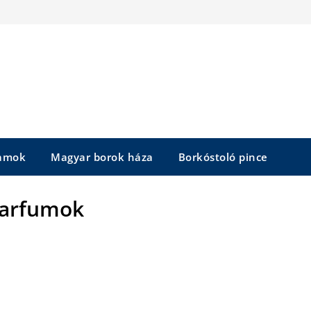
yamok
Magyar borok háza
Borkóstoló pince
parfumok