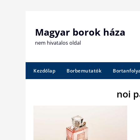
Skip
to
content
Magyar borok háza
nem hivatalos oldal
Kezdőlap
Borbemutatók
Bortanfol
noi 