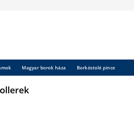
yamok
Magyar borok háza
Borkóstoló pince
ollerek