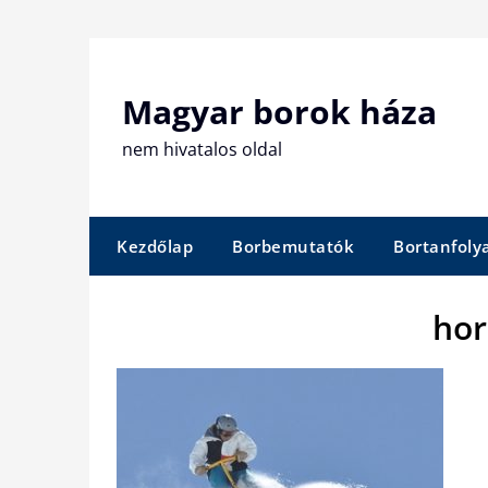
Skip
to
content
Magyar borok háza
nem hivatalos oldal
Kezdőlap
Borbemutatók
Bortanfol
hor