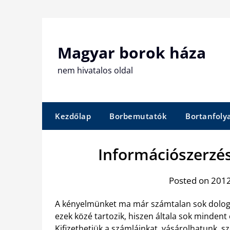
Skip
to
content
Magyar borok háza
nem hivatalos oldal
Kezdőlap
Borbemutatók
Bortanfol
Információszerzés 
Posted on 2012
A kényelmünket ma már számtalan sok dolog sz
ezek közé tartozik, hiszen általa sok mindent e
Kifizethetjük a számláinkat, vásárolhatunk, 