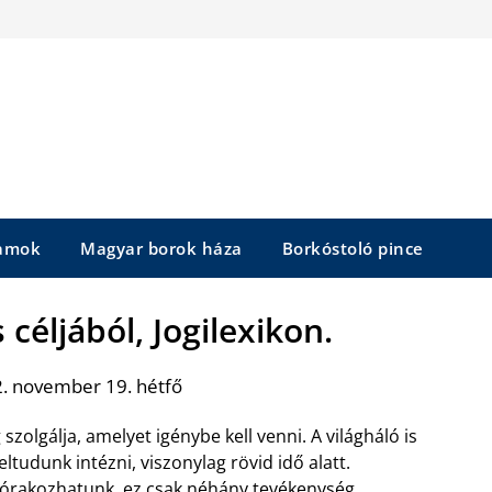
yamok
Magyar borok háza
Borkóstoló pince
céljából, Jogilexikon.
. november 19. hétfő
olgálja, amelyet igénybe kell venni. A világháló is
ltudunk intézni, viszonylag rövid idő alatt.
szórakozhatunk, ez csak néhány tevékenység,