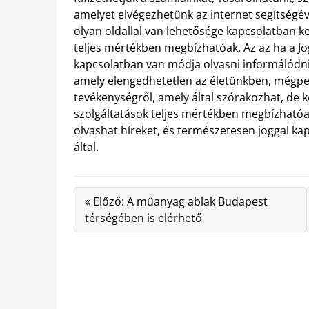
amelyet elvégezhetünk az internet segítségév
olyan oldallal van lehetősége kapcsolatban k
teljes mértékben megbízhatóak. Az az ha a Jo
kapcsolatban van módja olvasni informálódn
amely elengedhetetlen az életünkben, mégped
tevékenységről, amely által szórakozhat, de k
szolgáltatások teljes mértékben megbízhatóak
olvashat híreket, és természetesen joggal ka
által.
« Előző: A műanyag ablak Budapest
térségében is elérhető