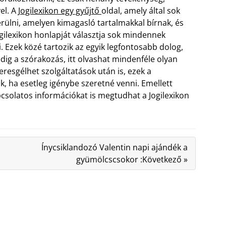
el. A
Jogilexikon egy gyűjtő
oldal, amely által sok
erülni, amelyen kimagasló tartalmakkal bírnak, és
gilexikon honlapját választja sok mindennek
i.
Ezek közé tartozik az egyik legfontosabb dolog,
ig a szórakozás, itt olvashat mindenféle olyan
eresgélhet szolgáltatások után is, ezek a
, ha esetleg igénybe szeretné venni. Emellett
pcsolatos információkat is megtudhat a Jogilexikon
Ínycsiklandozó Valentin napi ajándék a
gyümölcscsokor :Következő »