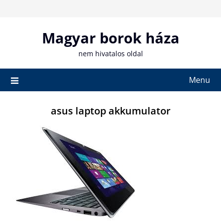
Skip
to
content
Magyar borok háza
nem hivatalos oldal
Menu
asus laptop akkumulator