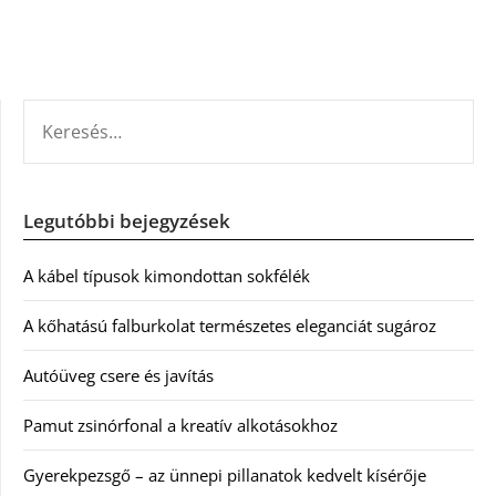
KERESÉS:
Legutóbbi bejegyzések
A kábel típusok kimondottan sokfélék
A kőhatású falburkolat természetes eleganciát sugároz
Autóüveg csere és javítás
Pamut zsinórfonal a kreatív alkotásokhoz
Gyerekpezsgő – az ünnepi pillanatok kedvelt kísérője