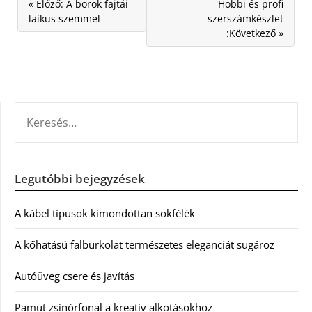
« Előző: A borok fajtái
Hobbi és profi
laikus szemmel
szerszámkészlet
:Következő »
KERESÉS:
Legutóbbi bejegyzések
A kábel típusok kimondottan sokfélék
A kőhatású falburkolat természetes eleganciát sugároz
Autóüveg csere és javítás
Pamut zsinórfonal a kreatív alkotásokhoz