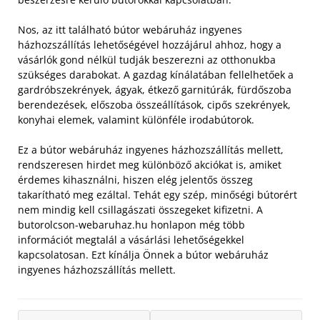
Nos, az itt található bútor webáruház ingyenes
házhozszállítás lehetőségével hozzájárul ahhoz, hogy a
vásárlók gond nélkül tudják beszerezni az otthonukba
szükséges darabokat. A gazdag kínálatában fellelhetőek a
gardróbszekrények, ágyak, étkező garnitúrák, fürdőszoba
berendezések, előszoba összeállítások, cipős szekrények,
konyhai elemek, valamint különféle irodabútorok.
Ez a bútor webáruház ingyenes házhozszállítás mellett,
rendszeresen hirdet meg különböző akciókat is, amiket
érdemes kihasználni, hiszen elég jelentős összeg
takarítható meg ezáltal. Tehát egy szép, minőségi bútorért
nem mindig kell csillagászati összegeket kifizetni. A
butorolcson-webaruhaz.hu honlapon még több
információt megtalál a vásárlási lehetőségekkel
kapcsolatosan. Ezt kínálja Önnek a bútor webáruház
ingyenes házhozszállítás mellett.