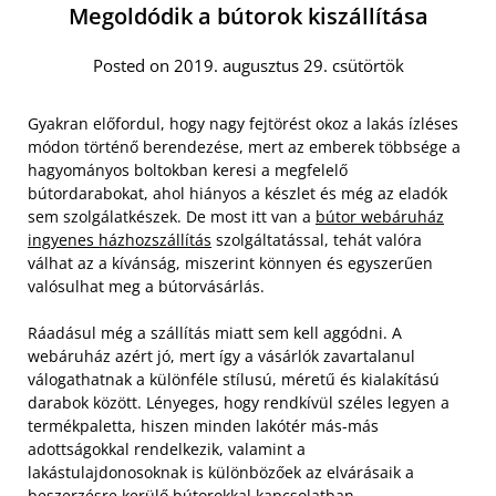
Megoldódik a bútorok kiszállítása
Posted on 2019. augusztus 29. csütörtök
Gyakran előfordul, hogy nagy fejtörést okoz a lakás ízléses
módon történő berendezése, mert az emberek többsége a
hagyományos boltokban keresi a megfelelő
bútordarabokat, ahol hiányos a készlet és még az eladók
sem szolgálatkészek. De most itt van a
bútor webáruház
ingyenes házhozszállítás
szolgáltatással, tehát valóra
válhat az a kívánság, miszerint könnyen és egyszerűen
valósulhat meg a bútorvásárlás.
Ráadásul még a szállítás miatt sem kell aggódni. A
webáruház azért jó, mert így a vásárlók zavartalanul
válogathatnak a különféle stílusú, méretű és kialakítású
darabok között. Lényeges, hogy rendkívül széles legyen a
termékpaletta, hiszen minden lakótér más-más
adottságokkal rendelkezik, valamint a
lakástulajdonosoknak is különbözőek az elvárásaik a
beszerzésre kerülő bútorokkal kapcsolatban.