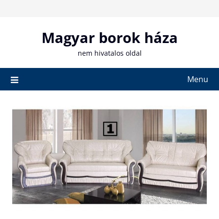
Skip
to
content
Magyar borok háza
nem hivatalos oldal
Menu