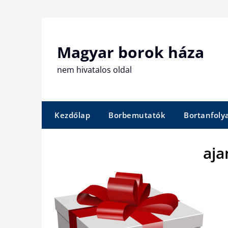
Skip
to
content
Magyar borok háza
nem hivatalos oldal
Kezdőlap
Borbemutatók
Bortanfol
aja