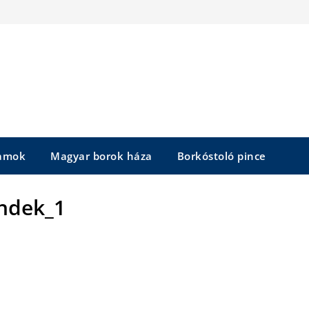
yamok
Magyar borok háza
Borkóstoló pince
ndek_1