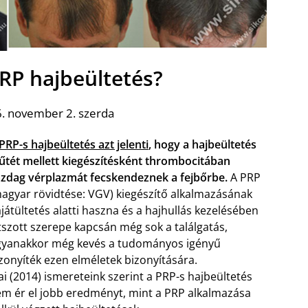
PRP hajbeültetés?
. november 2. szerda
PRP-s hajbeültetés azt jelenti
, hogy a hajbeültetés
tét mellett kiegészítésként thrombocitában
zdag vérplazmát fecskendeznek a fejbőrbe.
A PRP
agyar rövidtése: VGV) kiegészítő alkalmazásának
játültetés alatti haszna és a hajhullás kezelésében
tszott szerepe kapcsán még sok a találgatás,
yanakkor még kevés a tudományos igényű
zonyíték ezen elméletek bizonyítására.
i (2014) ismereteink szerint a PRP-s hajbeültetés
m ér el jobb eredményt, mint a PRP alkalmazása