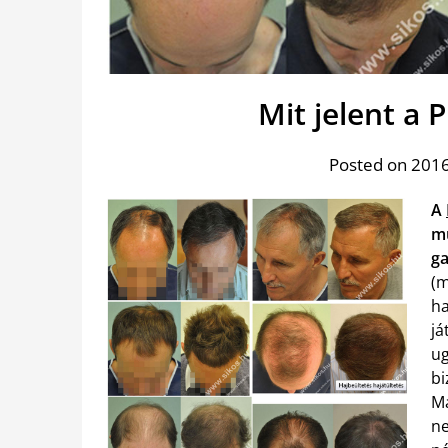
Mit jelent a 
Posted on 2016
A
mű
ga
(m
ha
já
ug
bi
Ma
ne