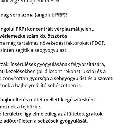
lkül végzett hajbeültetések.
dag vérplazma (angolul: PRP)?
angolul PRP) koncentrált vérplazmát
jelent,
vérlemezke szám kb. ötszörös
zma még tartalmaz növekedési faktorokat (PDGF,
zintén segítik a sebgyógyulást.
zák: ínsérülések gyógyulásának felgyorsítására,
ti kezelésekben (pl. állcsont rekonstrukció) és a
bizonyítottan
gyorsítja a sebgyógyulást és a szöveti
tnek a hajhelyreállító sebészetben is.
a hajbeültetés műtét mellett kiegészítésként
eznek a fejbőrbe.
területre, így elméletileg az átültetett graftok
i az adóterületen a sebzések gyógyulását.