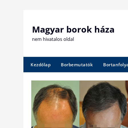
Skip
to
content
Magyar borok háza
nem hivatalos oldal
Kezdőlap
Borbemutatók
Bortanfol