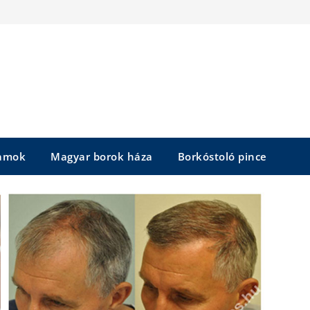
yamok
Magyar borok háza
Borkóstoló pince