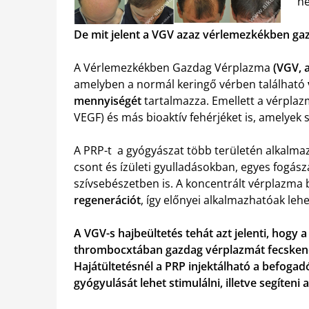
né
De mit jelent a VGV azaz vérlemezkékben gaz
A Vérlemezkékben Gazdag Vérplazma
(VGV, 
amelyben a normál keringő vérben található
mennyiségét
tartalmazza. Emellett a vérpla
VEGF) és más bioaktív fehérjéket is, amelyek s
A PRP-t a gyógyászat több területén alkalmaz
csont és ízületi gyulladásokban, egyes fogásza
szívsebészetben is. A koncentrált vérplazma 
regenerációt
, így előnyei alkalmazhatóak lehe
A VGV-s hajbeültetés tehát azt jelenti, hogy 
thrombocxtában gazdag vérplazmát fecskend
Hajátültetésnél a PRP injektálható a befogadó 
gyógyulását lehet stimulálni, illetve segíten