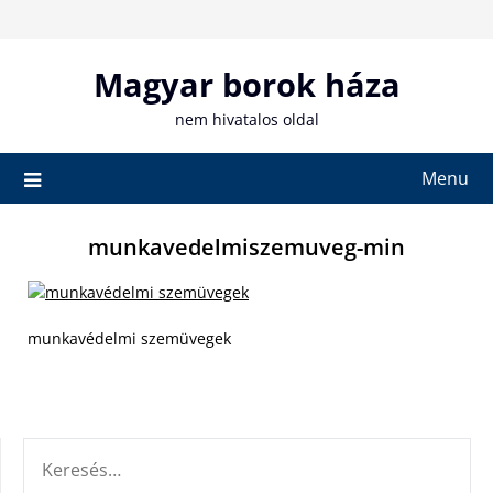
Skip
to
content
Magyar borok háza
nem hivatalos oldal
Menu
munkavedelmiszemuveg-min
munkavédelmi szemüvegek
KERESÉS: