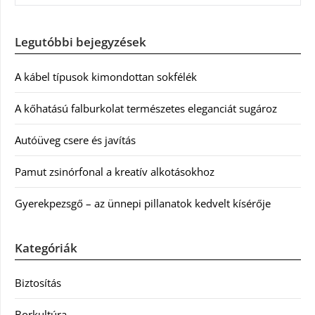
Legutóbbi bejegyzések
A kábel típusok kimondottan sokfélék
A kőhatású falburkolat természetes eleganciát sugároz
Autóüveg csere és javítás
Pamut zsinórfonal a kreatív alkotásokhoz
Gyerekpezsgő – az ünnepi pillanatok kedvelt kísérője
Kategóriák
Biztosítás
Borkultúra