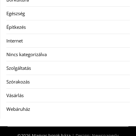
Egészség
Építkezés
Internet
Nincs kategorizálva
Szolgáltatás
Szórakozás
Vásárlás
Webáruház
©2026 Magyar borok háza
| Design:
Newspaperly