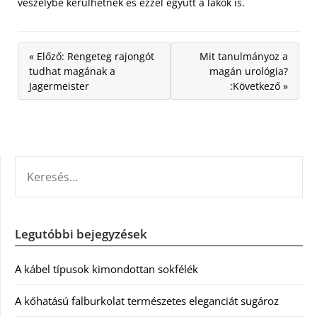
veszélybe kerülhetnek és ezzel együtt a lakók is.
« Előző: Rengeteg rajongót
Mit tanulmányoz a
tudhat magának a
magán urológia?
Jagermeister
:Következő »
KERESÉS:
Legutóbbi bejegyzések
A kábel típusok kimondottan sokfélék
A kőhatású falburkolat természetes eleganciát sugároz