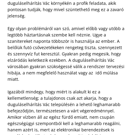
duguláselhárítás Vác környékén a profik feladata, akik
pontosan tudják, hogy mivel szüntethető meg ez a zavaró
jelenség.
Egy olyan problémáról van szó, amivel előbb vagy utóbb a
legtöbb háztartásnak szembe kell néznie. Ugye a
szanitereket naponta többször is használja az ember. A
belőlük futó csővezetékeken rengeteg tiszta, szennyezett
és szennyvíz fut keresztül. Gyakran pedig megesik, hogy
elzáródás keletkezik ezekben. A duguláselhárítás Vác
városában gyakran szükségessé válik a rendszer tervezési
hibája, a nem megfelelő használat vagy az idő múlása
miatt.
Igazából mindegy, hogy miért is alakult ki ez a
kellemetlenség; a tulajdonos csak azt akarja, hogy a
duguláselhárítás Vác településén a lehető leghamarabb
befejeződjön, természetesen a várt végeredménnyel.
Amikor vízben áll az egész fürdő emiatt, nem csupán
egészségügyi szempontból kell a leghamarabb reagálni,
hanem azért is, mert az elektronikai berendezések is