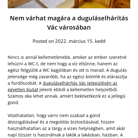
Nem várhat magára a duguláselhárítás
Vác városában
Posted on 2022. március 15. kedd
Nincs is annál kellemetlenebb, amikor az ember szeretné
lehúzni a WC-t, de nem hogy a víz eltűnne, hanem az
egész felgyűlik a WC kagylóban és ott is marad. A dugulás
jelensége még zavaróbb, ha az egész kiömlik és elárasztja
a fürdőszobát. A
duguláselhárítás Vác településén az
egyetlen kiutat
jelenti ebből a kellemetlen helyzetből.
Számos oka lehet annak, amiért bekövetkezik ez a jellegű
gond.
Vitathatatlan, hogy várni nem szabad a gond
átvizsgálásával és a megoldás biztosításával, hiszen
használhatatlan az a tárgy a vizes helyiségben, amit akár
napi tízszer is használnak a lakók a lakásban, házban. A