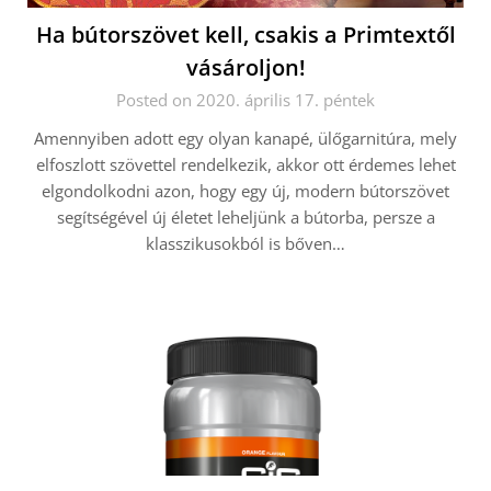
Ha bútorszövet kell, csakis a Primtextől
vásároljon!
Posted on 2020. április 17. péntek
Amennyiben adott egy olyan kanapé, ülőgarnitúra, mely
elfoszlott szövettel rendelkezik, akkor ott érdemes lehet
elgondolkodni azon, hogy egy új, modern bútorszövet
segítségével új életet leheljünk a bútorba, persze a
klasszikusokból is bőven…