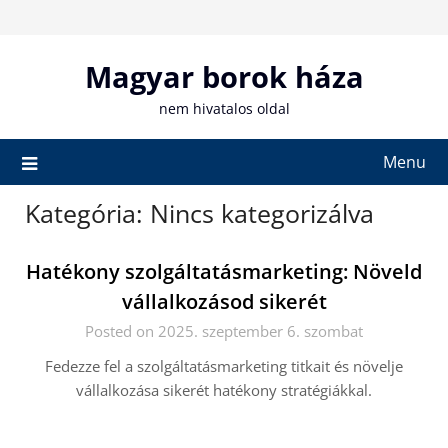
Skip
to
content
Magyar borok háza
nem hivatalos oldal
Menu
Kategória:
Nincs kategorizálva
Hatékony szolgáltatásmarketing: Növeld
vállalkozásod sikerét
Posted on 2025. szeptember 6. szombat
Fedezze fel a szolgáltatásmarketing titkait és növelje
vállalkozása sikerét hatékony stratégiákkal.