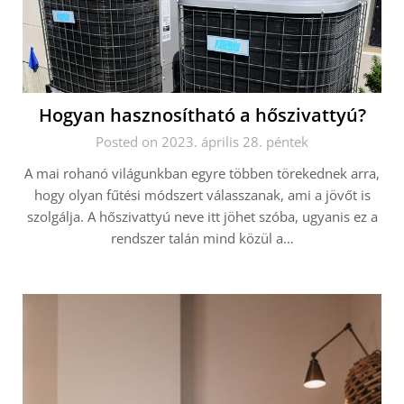
Hogyan hasznosítható a hőszivattyú?
Posted on 2023. április 28. péntek
A mai rohanó világunkban egyre többen törekednek arra,
hogy olyan fűtési módszert válasszanak, ami a jövőt is
szolgálja. A hőszivattyú neve itt jöhet szóba, ugyanis ez a
rendszer talán mind közül a…