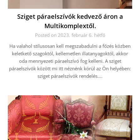
Sziget páraelszívók kedvező áron a
Multikomplextől.
Posted on 2023. február 6. hétfő
Ha valahol stílusosan kell megszabadulni a főzés közben
keletkető szagoktól, kellemetlen illatanyagoktól, akkor
oda mennyezeti páraelszívó fog kelleni. A sziget
páraelszívók között mi itt néznénk körül az Ön helyében:
sziget páraelszívók rendelés….