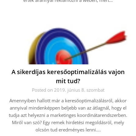
érték aránnyal reklámozni a weben, mert…
A sikerdíjas keresőoptimalizálás vajon
mit tud?
Posted on 2019. június 8. szombat
Amennyiben hallott már a keresőoptimalizálásról, akkor
annyival mindenképpen beljebb van az átlagnál, hogy el
tudja azt helyezni a marketinges koordinátarendszerben.
Miről van szó? Egy remek hirdetési megoldásról, mely
olcsón tud eredményes lenni….