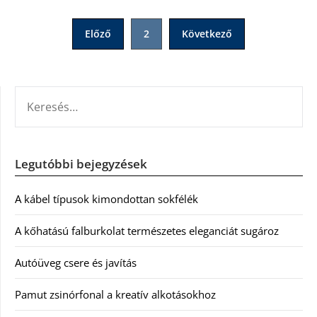
Bejegyzések
Előző
2
Következő
lapozása
KERESÉS:
Legutóbbi bejegyzések
A kábel típusok kimondottan sokfélék
A kőhatású falburkolat természetes eleganciát sugároz
Autóüveg csere és javítás
Pamut zsinórfonal a kreatív alkotásokhoz