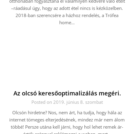
otthonában fogyasztana el valamilyen kedvére való ételt
–ráadásul úgy, hogy az adott étel nincs is kézközelben.
2018-ban szerencsére a házhoz rendelés, a Trófea
home…
Az olcsó keresőoptimalizálás megéri.
Posted on 2019. június 8. szombat
Olcsón hirdetne? Nos, nem árt, ha tudja, hogy hála az
internet tömeges elterjedésének, mindez már nem álom
többé! Persze utána kell járni, hogy hol lehet remek ár-