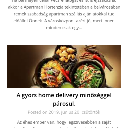
Ha bármilyen céllal Pécsre látogat és itt is éjszakázna,
akkor a Apartman Hortenzia tekintetében a belvárosában
remek szabadság apartman szállás ajánlatokkal tud
előállni Önnek. A városközpont azért jó, mert innen
minden csak egy…
A gyors home delivery minőséggel
párosul.
Posted on 2019. június 20. csütörtök
Az éhes ember van, hogy legszívesebben a saját