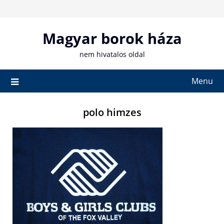
Skip
to
content
Magyar borok háza
nem hivatalos oldal
Menu
polo himzes