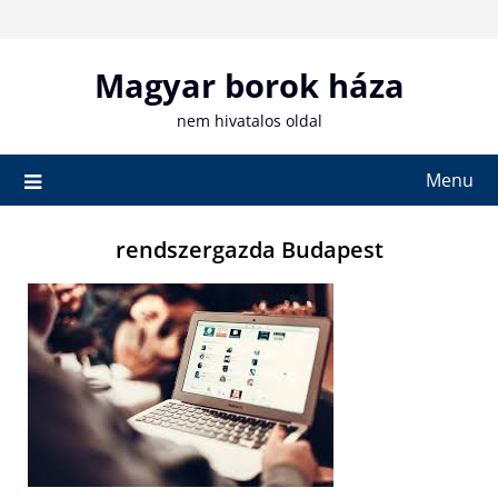
Skip
to
content
Magyar borok háza
nem hivatalos oldal
Menu
rendszergazda Budapest