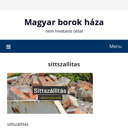
Skip
to
content
Magyar borok háza
nem hivatalos oldal
Menu
sittszallitas
sittszállítás