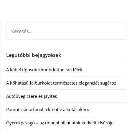
KERESÉS:
Legutóbbi bejegyzések
A kábel típusok kimondottan sokfélék
A kőhatású falburkolat természetes eleganciát sugároz
Autóüveg csere és javítás
Pamut zsinórfonal a kreatív alkotásokhoz
Gyerekpezsgő – az ünnepi pillanatok kedvelt kísérője