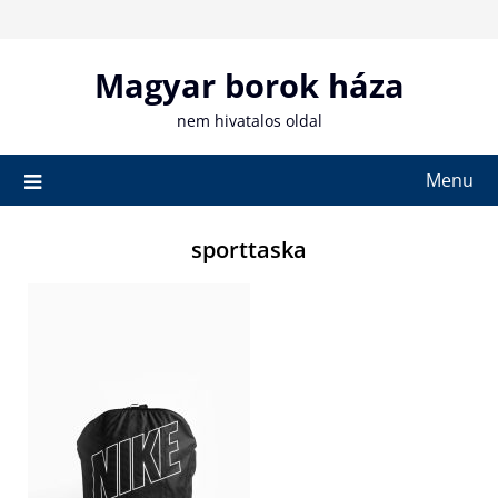
Skip
to
content
Magyar borok háza
nem hivatalos oldal
Menu
sporttaska