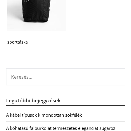
sporttáska
KERESÉS:
Legutóbbi bejegyzések
A kábel típusok kimondottan sokfélék
A kőhatású falburkolat természetes eleganciát sugároz