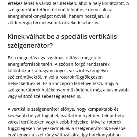
értékes lehet a városi területeken, ahol a hely korlátozott. A
szélgenerátor tetőre történő telepítése nemcsak az
energiahatékonyságot növeli, hanem hozzájárul a
zöldenergia termelésének növekedéséhez is.
Kinek válhat be a speciális vertikális
szélgenerátor?
Ez a megoldás egy izgalmas újítás a megújuló
energiaforrások terén. A szóban forgó rendszerek
különböznek a hagyományos, vízszintes tengelyű
szélerőművektől, mivel a rotorok függőlegesen
helyezkednek el. Ez a koncepció lehetővé teszi, hogy a
szélgenerátorok hatékonyan működjenek még alacsonyabb
vagy változó szélsebesség esetén is.
A
vertikális szélgenerátor előnye, hogy
kompaktabb és
kevesebb helyet foglal el, ezáltal könnyebben telepíthető
városi területeken vagy kisebb helyekre. Mivel a rotorok
függőlegesen helyezkednek el, a szélgenerátorok kevésbé
érzékenyek a szélirány változásaira, így hatékonyabban