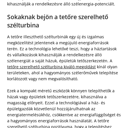
kihasználják a rendelkezésre álló szélenergia-potenciált.
Sokaknak bejön a tetőre szerelhető
szélturbina
A tetőre illeszthető szélturbinák egy új és izgalmas
megközelítést jelentenek a megújuló energiaforrások
terén. Ez a technológia lehetővé teszi, hogy a háztartások
és vállalkozások kihasználják a rendelkezésre álló
szélenergiát a saját házuk, épületük tetőszerkezetén. A
tetőre szerelhető szélturbina kiváló megoldást
kínál olyan
területeken, ahol a hagyományos szélerőművek telepítése
korlátozott vagy nem megvalósítható.
Ezek a kompakt méretű eszközök könnyen telepíthetők a
házak vagy épületek tetőszerkezetére, kihasználva a
magasság előnyeit. Ezzel a technológiával a ház- és
épületgazdák közvetlenül hozzájárulhatnak az
energiatermelésükhöz, csökkentve az energiafüggőséget és
a hagyományos energiaforrások használatát. A tetőre
szerelhető szélturbina pozitívuma, hogy a telepítéshez