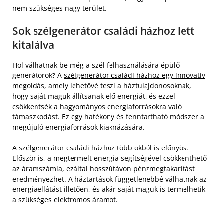
nem szükséges nagy terület.
Sok szélgenerátor családi házhoz lett
kitalálva
Hol válhatnak be még a szél felhasználására épülő
generátorok? A
szélgenerátor családi házhoz egy innovatív
megoldás
, amely lehetővé teszi a háztulajdonosoknak,
hogy saját maguk állítsanak elő energiát, és ezzel
csökkentsék a hagyományos energiaforrásokra való
támaszkodást. Ez egy hatékony és fenntartható módszer a
megújuló energiaforrások kiaknázására.
A szélgenerátor családi házhoz több okból is előnyös.
Először is, a megtermelt energia segítségével csökkenthető
az áramszámla, ezáltal hosszútávon pénzmegtakarítást
eredményezhet. A háztartások függetlenebbé válhatnak az
energiaellátást illetően, és akár saját maguk is termelhetik
a szükséges elektromos áramot.