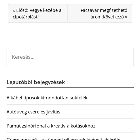
« Előző: Vegye kezébe a
Facsavar megfizethető
cipőtárolást!
áron :Következő »
KERESÉS:
Legutóbbi bejegyzések
A kábel típusok kimondottan sokfélék
Autóüveg csere és javítás
Pamut zsinórfonal a kreatív alkotásokhoz
Gyerekpezsgő – az ünnepi pillanatok kedvelt kísérője