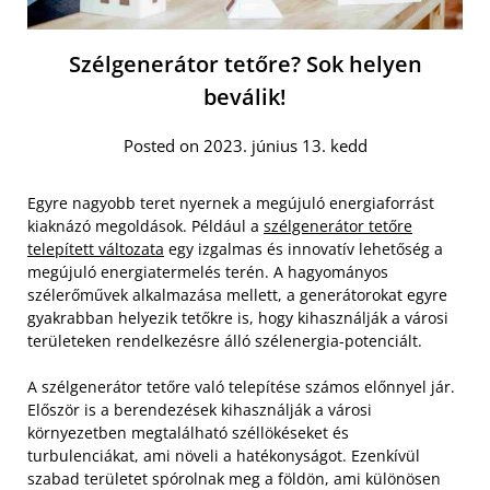
Szélgenerátor tetőre? Sok helyen
beválik!
Posted on 2023. június 13. kedd
Egyre nagyobb teret nyernek a megújuló energiaforrást
kiaknázó megoldások. Például a
szélgenerátor tetőre
telepített változata
egy izgalmas és innovatív lehetőség a
megújuló energiatermelés terén. A hagyományos
szélerőművek alkalmazása mellett, a generátorokat egyre
gyakrabban helyezik tetőkre is, hogy kihasználják a városi
területeken rendelkezésre álló szélenergia-potenciált.
A szélgenerátor tetőre való telepítése számos előnnyel jár.
Először is a berendezések kihasználják a városi
környezetben megtalálható széllökéseket és
turbulenciákat, ami növeli a hatékonyságot. Ezenkívül
szabad területet spórolnak meg a földön, ami különösen