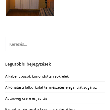
KERESÉS:
Legutóbbi bejegyzések
A kábel típusok kimondottan sokfélék
A kőhatású falburkolat természetes eleganciát sugároz
Autóüveg csere és javítás
Pamut zsinórfonal a kreatív alkotásokhoz