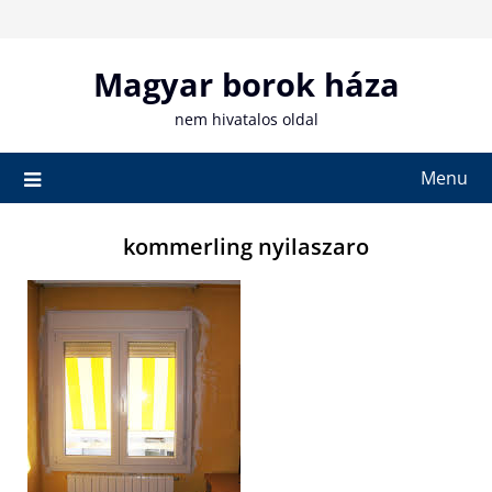
Skip
to
content
Magyar borok háza
nem hivatalos oldal
Menu
kommerling nyilaszaro