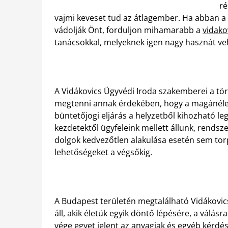
ré
vajmi keveset tud az átlagember. Ha abban 
vádolják Önt, forduljon mihamarabb a
vidako
tanácsokkal, melyeknek igen nagy hasznát veh
A Vidákovics Ügyvédi Iroda szakemberei a tö
megtenni annak érdekében, hogy a magánéletét
büntetőjogi eljárás a helyzetből kihozható 
kezdetektől ügyfeleink mellett állunk, rendsze
dolgok kedvezőtlen alakulása esetén sem tor
lehetőségeket a végsőkig.
A Budapest területén megtalálható Vidákovic
áll, akik életük egyik döntő lépésére, a válá
vége egyet jelent az anyagiak és egyéb kérdés