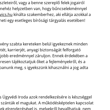
szleteiről, vagy a benne szereplő felek jogairól
a nehéz helyzetben van, hogy bűncselekménnyel
vics.hu
kínálta szakemberhez, aki ellátja azokkal a
eti egy esetleges bírósági tárgyalás esetében!
rvény szabta kereteken belül igyekeznek minden
, karrierjét, anyagi biztonságát felforgató
legjobb eredménnyel záruljon. Ennek érdekében a
resen tájékoztatjuk őket a fejleményekről, és a
panunk meg, s igyekszünk kihasználni a jog adta
s Ügyvédi Iroda azok rendelkezésére is készséggel
sra szánták el magukat. A működésképtelen kapcsolat
ek elrendezésével is, melyekről bevallhatjuk, nem