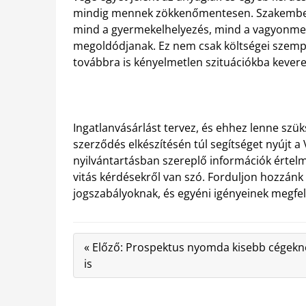
mindig mennek zökkenőmentesen. Szakembere
mind a gyermekelhelyezés, mind a vagyonmego
megoldódjanak. Ez nem csak költségei szempo
továbbra is kényelmetlen szituációkba kevere
Ingatlanvásárlást tervez, és ehhez lenne szü
szerződés elkészítésén túl segítséget nyújt a 
nyilvántartásban szereplő információk értelm
vitás kérdésekről van szó. Forduljon hozzánk 
jogszabályoknak, és egyéni igényeinek megfel
« Előző: Prospektus nyomda kisebb cégekn
is