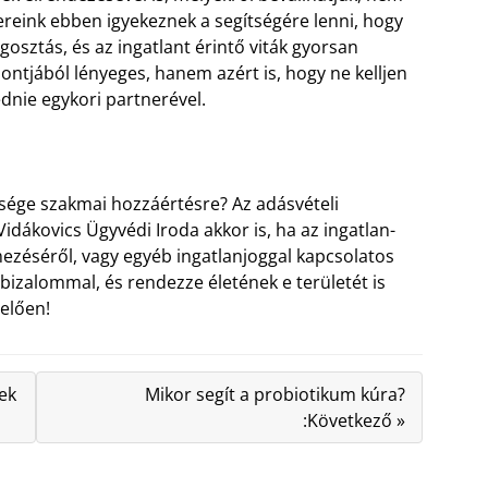
ink ebben igyekeznek a segítségére lenni, hogy
sztás, és az ingatlant érintő viták gyorsan
ntjából lényeges, hanem azért is, hogy ne kelljen
dnie egykori partnerével.
ksége szakmai hozzáértésre? Az adásvételi
Vidákovics Ügyvédi Iroda akkor is, ha az ingatlan-
ezéséről, vagy egyéb ingatlanjoggal kapcsolatos
bizalommal, és rendezze életének e területét is
elően!
ek
Mikor segít a probiotikum kúra?
:Következő »