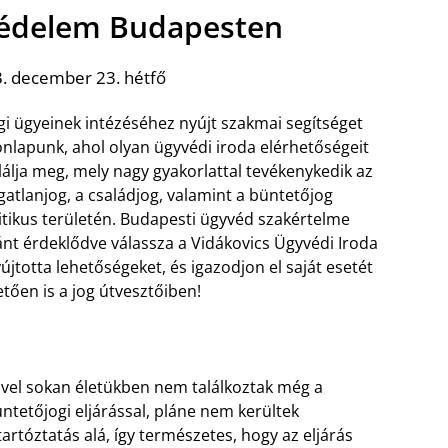
 védelem Budapesten
. december 23. hétfő
gi ügyeinek intézéséhez nyújt szakmai segítséget
nlapunk, ahol olyan ügyvédi iroda elérhetőségeit
lálja meg, mely nagy gyakorlattal tevékenykedik az
gatlanjog, a családjog, valamint a büntetőjog
itikus területén. Budapesti ügyvéd szakértelme
ánt érdeklődve válassza a Vidákovics Ügyvédi Iroda
újtotta lehetőségeket, és igazodjon el saját esetét
letően is a jog útvesztőiben!
vel sokan életükben nem találkoztak még a
ntetőjogi eljárással, pláne nem kerültek
tartóztatás alá, így természetes, hogy az eljárás