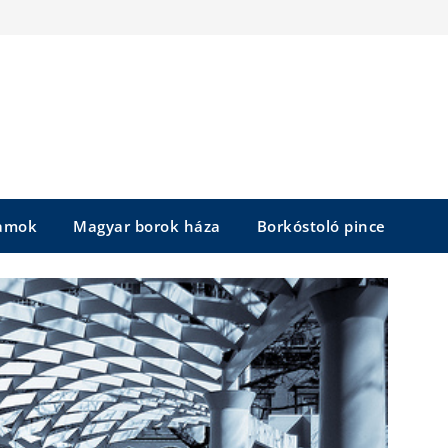
yamok
Magyar borok háza
Borkóstoló pince