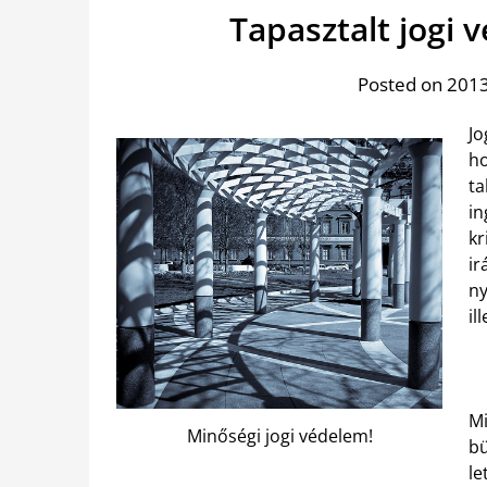
Tapasztalt jogi
Posted on 2013
Jo
ho
ta
in
kr
ir
ny
il
Mi
Minőségi jogi védelem!
bü
le