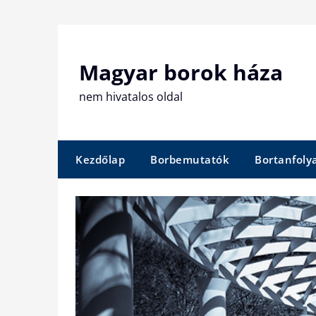
Skip
to
content
Magyar borok háza
nem hivatalos oldal
Kezdőlap
Borbemutatók
Bortanfol