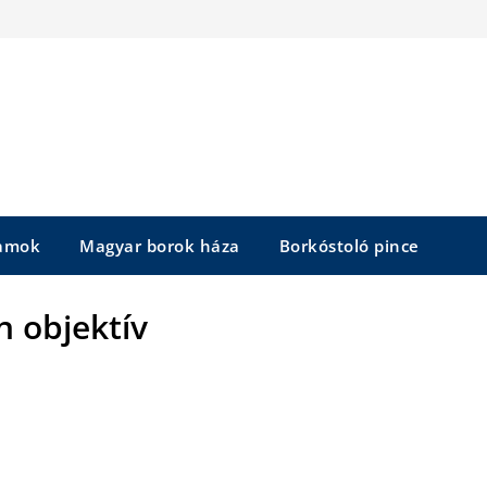
yamok
Magyar borok háza
Borkóstoló pince
n objektív