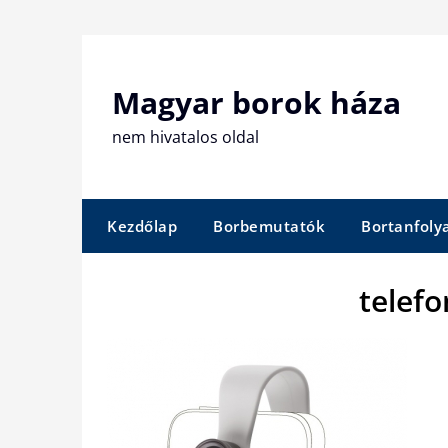
Skip
to
content
Magyar borok háza
nem hivatalos oldal
Kezdőlap
Borbemutatók
Bortanfol
telefo