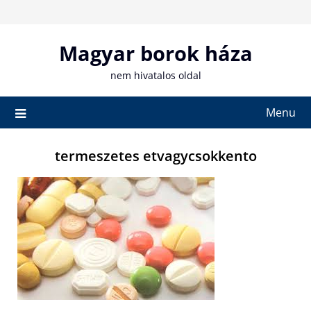
Skip
to
content
Magyar borok háza
nem hivatalos oldal
Menu
termeszetes etvagycsokkento