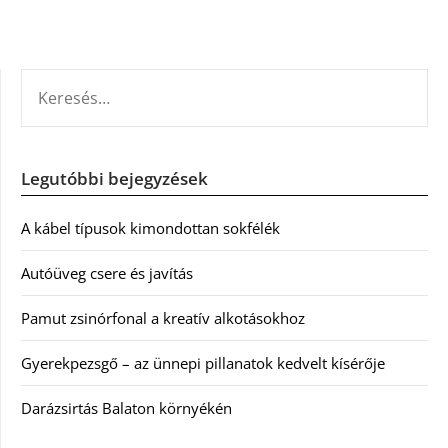
KERESÉS:
Legutóbbi bejegyzések
A kábel típusok kimondottan sokfélék
Autóüveg csere és javítás
Pamut zsinórfonal a kreatív alkotásokhoz
Gyerekpezsgő – az ünnepi pillanatok kedvelt kísérője
Darázsirtás Balaton környékén