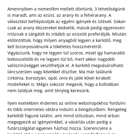
Amennyiben a nemesfém mellett döntünk, 3 lehetőségünk
is maradt, ami az ezüst, az arany és a fehérarany. A
választást befolyásolják az egyéni igények és ízlések. Sokan
csak az arany ékszereket kedvelik, mások pedig egyenesen
irtóznak a sárgától és inkább az ezüstöt preferálják. Miután
eldöntöttük, hogy milyen anyagból legyen a karkötő, meg
kell bizonyosodnunk a tökéletes hosszméretről.
Vigyázzunk, hogy ne legyen túl szoros, mivel így hamarabb
bekoszolódik és ne legyen túl bő, mert akkor nagyobb
valószínűséggel veszíthetjük el. A karkötő megvásárolható
láncszerűen vagy kövekkel díszítve. Ma már találunk
cirkónia, borostyán, opál, onix és jáde kővel kirakott
modelleket is. Mégis sokszor megesik, hogy a boltokban
nem találjuk meg, amit tényleg keresünk.
Ilyen esetekben érdemes az online webshopokhoz fordulni
és több internetes sétára indulni a böngészőben. Rengeteg
karkötőt fogunk találni, ami mind stílusban, mind árban
megegyezik az igényeinkkel, a vásárlás után pedig a
futárszolgálat egyenes házhoz hozza. Szerencsére a