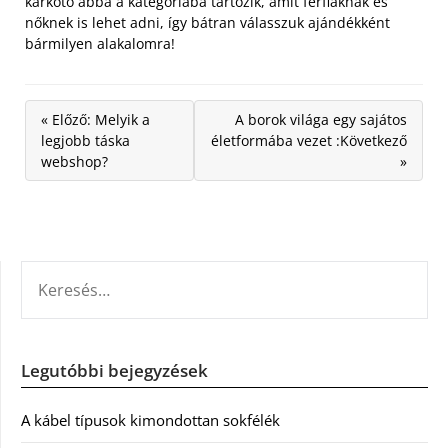
karkötő abba a kategóriába tartozik, amit férfiaknak és
nőknek is lehet adni, így bátran válasszuk ajándékként
bármilyen alakalomra!
« Előző: Melyik a
A borok világa egy sajátos
legjobb táska
életformába vezet :Következő
webshop?
»
KERESÉS:
Legutóbbi bejegyzések
A kábel típusok kimondottan sokfélék