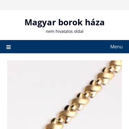
Skip
to
content
Magyar borok háza
nem hivatalos oldal
Menu