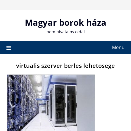
Skip
to
content
Magyar borok háza
nem hivatalos oldal
Menu
virtualis szerver berles lehetosege