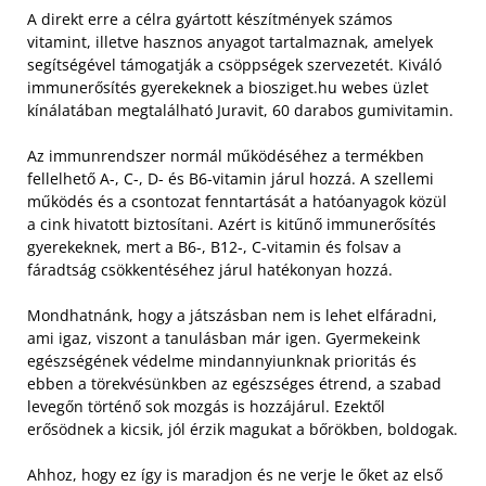
A direkt erre a célra gyártott készítmények számos
vitamint, illetve hasznos anyagot tartalmaznak, amelyek
segítségével támogatják a csöppségek szervezetét. Kiváló
immunerősítés gyerekeknek a biosziget.hu webes üzlet
kínálatában megtalálható Juravit, 60 darabos gumivitamin.
Az immunrendszer normál működéséhez a termékben
fellelhető A-, C-, D- és B6-vitamin járul hozzá. A szellemi
működés és a csontozat fenntartását a hatóanyagok közül
a cink hivatott biztosítani. Azért is kitűnő immunerősítés
gyerekeknek, mert a B6-, B12-, C-vitamin és folsav a
fáradtság csökkentéséhez járul hatékonyan hozzá.
Mondhatnánk, hogy a játszásban nem is lehet elfáradni,
ami igaz, viszont a tanulásban már igen. Gyermekeink
egészségének védelme mindannyiunknak prioritás és
ebben a törekvésünkben az egészséges étrend, a szabad
levegőn történő sok mozgás is hozzájárul. Ezektől
erősödnek a kicsik, jól érzik magukat a bőrökben, boldogak.
Ahhoz, hogy ez így is maradjon és ne verje le őket az első