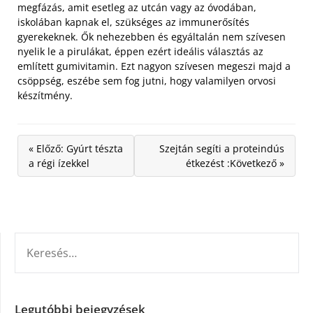
megfázás, amit esetleg az utcán vagy az óvodában,
iskolában kapnak el, szükséges az immunerősítés
gyerekeknek. Ők nehezebben és egyáltalán nem szívesen
nyelik le a pirulákat, éppen ezért ideális választás az
említett gumivitamin. Ezt nagyon szívesen megeszi majd a
csöppség, eszébe sem fog jutni, hogy valamilyen orvosi
készítmény.
« Előző: Gyúrt tészta
Szejtán segíti a proteindús
a régi ízekkel
étkezést :Következő »
KERESÉS:
Legutóbbi bejegyzések