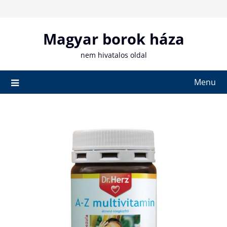
Skip
to
content
Magyar borok háza
nem hivatalos oldal
Menu