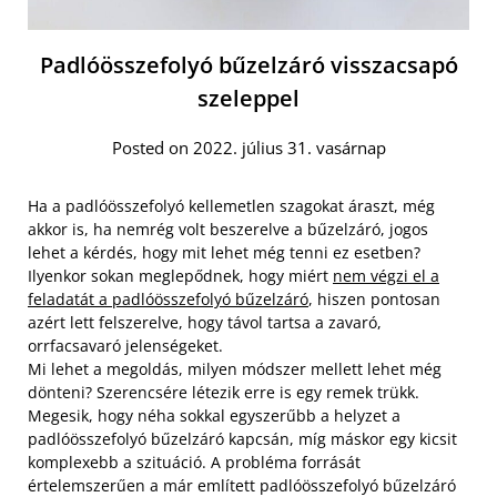
Padlóösszefolyó bűzelzáró visszacsapó
szeleppel
Posted on 2022. július 31. vasárnap
Ha a padlóösszefolyó kellemetlen szagokat áraszt, még
akkor is, ha nemrég volt beszerelve a bűzelzáró, jogos
lehet a kérdés, hogy mit lehet még tenni ez esetben?
Ilyenkor sokan meglepődnek, hogy miért
nem végzi el a
feladatát a padlóösszefolyó bűzelzáró
, hiszen pontosan
azért lett felszerelve, hogy távol tartsa a zavaró,
orrfacsavaró jelenségeket.
Mi lehet a megoldás, milyen módszer mellett lehet még
dönteni? Szerencsére létezik erre is egy remek trükk.
Megesik, hogy néha sokkal egyszerűbb a helyzet a
padlóösszefolyó bűzelzáró kapcsán, míg máskor egy kicsit
komplexebb a szituáció. A probléma forrását
értelemszerűen a már említett padlóösszefolyó bűzelzáró