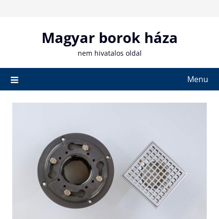
Skip
to
content
Magyar borok háza
nem hivatalos oldal
Menu