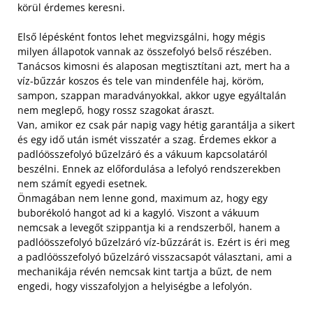
körül érdemes keresni.
Első lépésként fontos lehet megvizsgálni, hogy mégis
milyen állapotok vannak az összefolyó belső részében.
Tanácsos kimosni és alaposan megtisztítani azt, mert ha a
víz-bűzzár koszos és tele van mindenféle haj, köröm,
sampon, szappan maradványokkal, akkor ugye egyáltalán
nem meglepő, hogy rossz szagokat áraszt.
Van, amikor ez csak pár napig vagy hétig garantálja a sikert
és egy idő után ismét visszatér a szag. Érdemes ekkor a
padlóösszefolyó bűzelzáró és a vákuum kapcsolatáról
beszélni. Ennek az előfordulása a lefolyó rendszerekben
nem számít egyedi esetnek.
Önmagában nem lenne gond, maximum az, hogy egy
buborékoló hangot ad ki a kagyló. Viszont a vákuum
nemcsak a levegőt szippantja ki a rendszerből, hanem a
padlóösszefolyó bűzelzáró víz-bűzzárát is. Ezért is éri meg
a padlóösszefolyó bűzelzáró visszacsapót választani, ami a
mechanikája révén nemcsak kint tartja a bűzt, de nem
engedi, hogy visszafolyjon a helyiségbe a lefolyón.