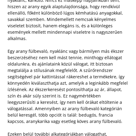
nyaklánc, karkötő. Nincs ez másképp napjainkban sem,
hiszen az arany egyik alaptulajdonsága, hogy rendkívül
ellenálló, főként különböző lúgos kémhatású anyagokkal,
savakkal szemben. Mindemellett nemcsak kényelmes
viseletet biztosít, hanem elegáns is, és a különleges
események mellett mindennapi viseletre is nagyszerűen
alkalmas.
Egy arany fülbevaló, nyaklánc vagy bármilyen más ékszer
beszerzéséhez nem kell mást tennie, minthogy ellátogat
oldalunkra, és ajánlataink közül válogat, itt biztosan
megtalálja a stílusának megfelelőt. A szűrőrendszer
segítségével pár kattintással rákereshet a termékekre, így
könnyedén kiválaszthatja azt, amelyik a leginkább megfelel
ízlésének. Az ékszerkeresést pontosíthatja az ár, állapot,
szín és akár súly szerint is. Ez nagymértékben
leegyszerűsíti a keresést, így nem kell órákat eltöltenie a
válogatással. Amennyiben az arany fülbevaló kategórián
belül keresgél, több opciót is talál: bedugós, francia
kapcsos, aranykarika vagy esetleg köves arany fülbevaló.
Ezeken belül további alkategóriákban válogathat,