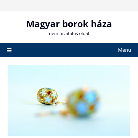
Skip
to
content
Magyar borok háza
nem hivatalos oldal
Menu