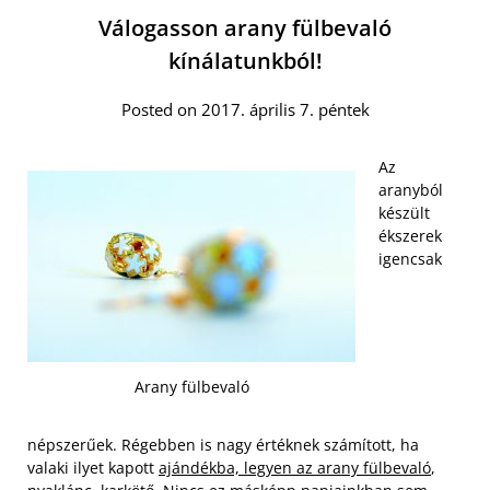
Válogasson arany fülbevaló
kínálatunkból!
Posted on 2017. április 7. péntek
Az
aranyból
készült
ékszerek
igencsak
Arany fülbevaló
népszerűek. Régebben is nagy értéknek számított, ha
valaki ilyet kapott
ajándékba, legyen az arany fülbevaló
,