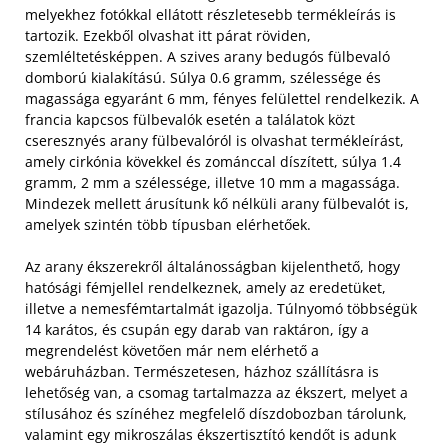
melyekhez fotókkal ellátott részletesebb termékleírás is
tartozik. Ezekből olvashat itt párat röviden,
szemléltetésképpen. A szives arany bedugós fülbevaló
domború kialakítású. Súlya 0.6 gramm, szélessége és
magassága egyaránt 6 mm, fényes felülettel rendelkezik. A
francia kapcsos fülbevalók esetén a találatok közt
cseresznyés arany fülbevalóról is olvashat termékleírást,
amely cirkónia kövekkel és zománccal díszített, súlya 1.4
gramm, 2 mm a szélessége, illetve 10 mm a magassága.
Mindezek mellett árusítunk kő nélküli arany fülbevalót is,
amelyek szintén több típusban elérhetőek.
Az arany ékszerekről általánosságban kijelenthető, hogy
hatósági fémjellel rendelkeznek, amely az eredetüket,
illetve a nemesfémtartalmát igazolja. Túlnyomó többségük
14 karátos, és csupán egy darab van raktáron, így a
megrendelést követően már nem elérhető a
webáruházban. Természetesen, házhoz szállításra is
lehetőség van, a csomag tartalmazza az ékszert, melyet a
stílusához és színéhez megfelelő díszdobozban tárolunk,
valamint egy mikroszálas ékszertisztító kendőt is adunk