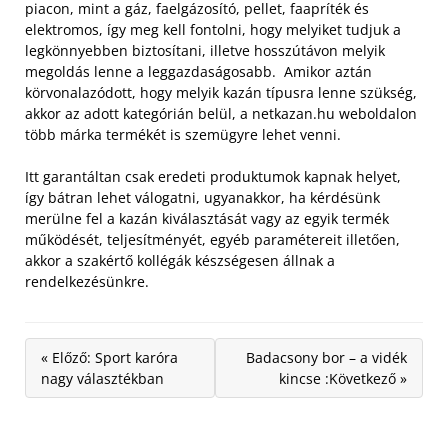
piacon, mint a gáz, faelgázosító, pellet, faapríték és
elektromos, így meg kell fontolni, hogy melyiket tudjuk a
legkönnyebben biztosítani, illetve hosszútávon melyik
megoldás lenne a leggazdaságosabb. Amikor aztán
körvonalazódott, hogy melyik kazán típusra lenne szükség,
akkor az adott kategórián belül, a netkazan.hu weboldalon
több márka termékét is szemügyre lehet venni.
Itt garantáltan csak eredeti produktumok kapnak helyet,
így bátran lehet válogatni, ugyanakkor, ha kérdésünk
merülne fel a kazán kiválasztását vagy az egyik termék
működését, teljesítményét, egyéb paramétereit illetően,
akkor a szakértő kollégák készségesen állnak a
rendelkezésünkre.
« Előző: Sport karóra
Badacsony bor – a vidék
nagy választékban
kincse :Következő »