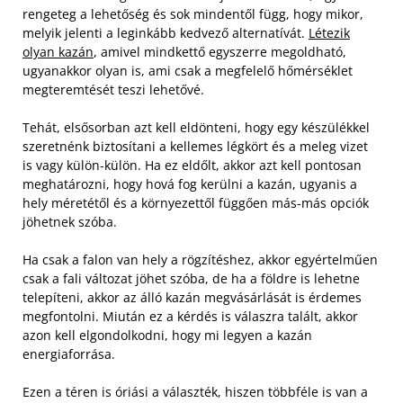
rengeteg a lehetőség és sok mindentől függ, hogy mikor,
melyik jelenti a leginkább kedvező alternatívát.
Létezik
olyan kazán
, amivel mindkettő egyszerre megoldható,
ugyanakkor olyan is, ami csak a megfelelő hőmérséklet
megteremtését teszi lehetővé.
Tehát, elsősorban azt kell eldönteni, hogy egy készülékkel
szeretnénk biztosítani a kellemes légkört és a meleg vizet
is vagy külön-külön. Ha ez eldőlt, akkor azt kell pontosan
meghatározni, hogy hová fog kerülni a kazán, ugyanis a
hely méretétől és a környezettől függően más-más opciók
jöhetnek szóba.
Ha csak a falon van hely a rögzítéshez, akkor egyértelműen
csak a fali változat jöhet szóba, de ha a földre is lehetne
telepíteni, akkor az álló kazán megvásárlását is érdemes
megfontolni. Miután ez a kérdés is válaszra talált, akkor
azon kell elgondolkodni, hogy mi legyen a kazán
energiaforrása.
Ezen a téren is óriási a választék, hiszen többféle is van a