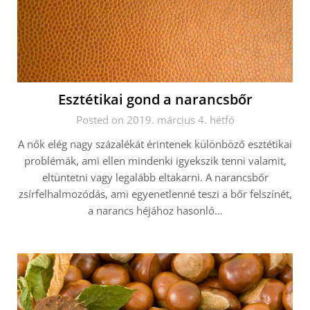
Esztétikai gond a narancsbőr
Posted on 2019. március 4. hétfő
A nők elég nagy százalékát érintenek különböző esztétikai
problémák, ami ellen mindenki igyekszik tenni valamit,
eltüntetni vagy legalább eltakarni. A narancsbőr
zsírfelhalmozódás, ami egyenetlenné teszi a bőr felszínét,
a narancs héjához hasonló…