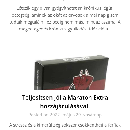
Létezik egy olyan gyógyíthatatlan krónikus légúti
betegség, aminek az okát az orvosok a mai napig sem
tudták megtalálni, ez pedig nem más, mint az asztma. A
megbetegedés krónikus gyulladást idéz elő a…
Teljesítsen jól a Maraton Extra
hozzájárulásával!
Posted on 2022. május 29. vasárnap
A stressz és a kimerültség sokszor csökkentheti a férfiak