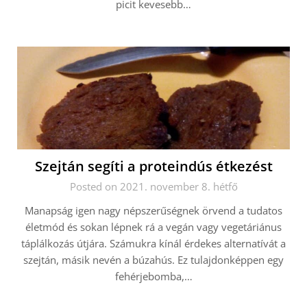
picit kevesebb…
Szejtán segíti a proteindús étkezést
Posted on 2021. november 8. hétfő
Manapság igen nagy népszerűségnek örvend a tudatos
életmód és sokan lépnek rá a vegán vagy vegetáriánus
táplálkozás útjára. Számukra kínál érdekes alternatívát a
szejtán, másik nevén a búzahús. Ez tulajdonképpen egy
fehérjebomba,…