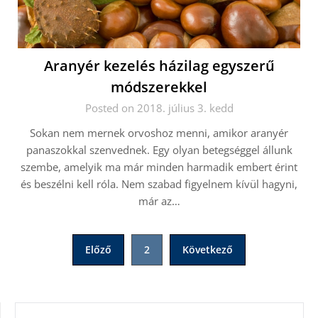
Aranyér kezelés házilag egyszerű
módszerekkel
Posted on 2018. július 3. kedd
Sokan nem mernek orvoshoz menni, amikor aranyér
panaszokkal szenvednek. Egy olyan betegséggel állunk
szembe, amelyik ma már minden harmadik embert érint
és beszélni kell róla. Nem szabad figyelnem kívül hagyni,
már az…
Bejegyzések
Előző
2
Következő
lapozása
KERESÉS: