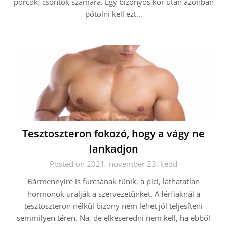
porcok, csontok számára. Egy bizonyos kor után azonban
pótolni kell ezt…
Tesztoszteron fokozó, hogy a vágy ne
lankadjon
Posted on 2021. november 23. kedd
Bármennyire is furcsának tűnik, a pici, láthatatlan
hormonok uralják a szervezetünket. A férfiaknál a
tesztoszteron nélkül bizony nem lehet jól teljesíteni
semmilyen téren. Na, de elkeseredni nem kell, ha ebből