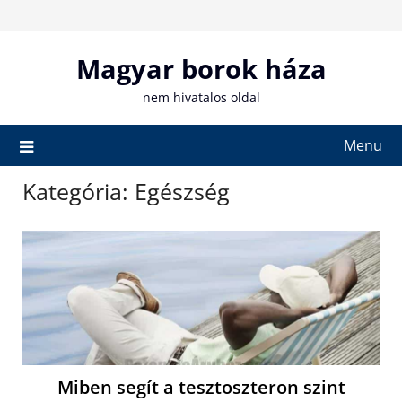
Skip
to
content
Magyar borok háza
nem hivatalos oldal
Menu
Kategória:
Egészség
Miben segít a tesztoszteron szint